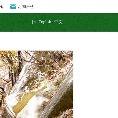
らせ
お問合せ
流と水晶 癒しの秘境
En
glish
/
中文
Select Language
▼