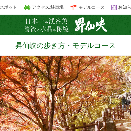
スポット
アクセス/駐車場
モデルコース
お知
昇仙峡 清
昇仙峡の歩き方・モデルコース