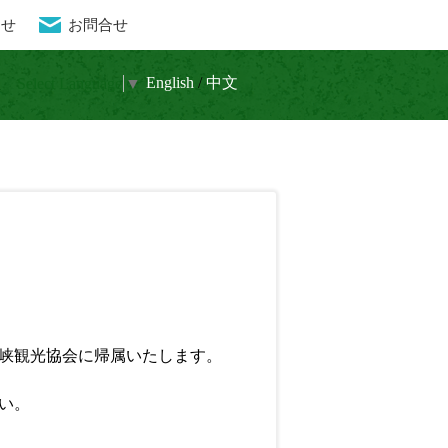
らせ
お問合せ
流と水晶 癒しの秘境
En
glish
/
中文
Select Language
▼
峡観光協会に帰属いたします。
い。