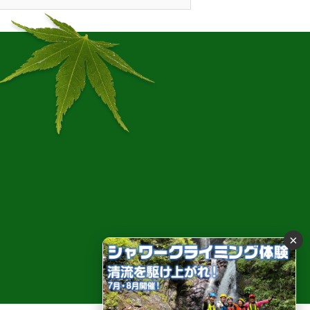
流と水晶 癒しの秘境
×