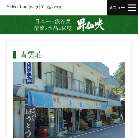
Select Language
▼
En
/
中文
昇仙峡 清流と
青雲荘