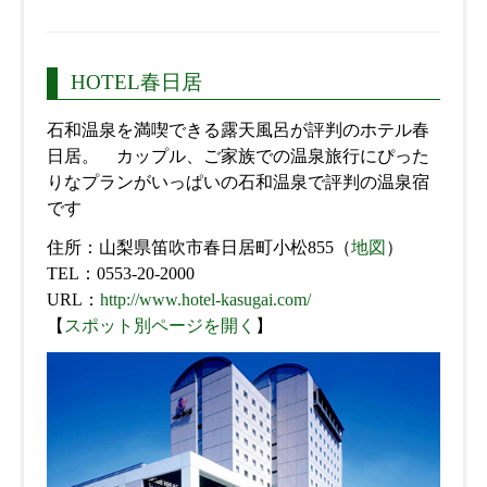
HOTEL春日居
石和温泉を満喫できる露天風呂が評判のホテル春
日居。 カップル、ご家族での温泉旅行にぴった
りなプランがいっぱいの石和温泉で評判の温泉宿
です
住所：山梨県笛吹市春日居町小松855（
地図
）
TEL：0553-20-2000
URL：
http://www.hotel-kasugai.com/
【
スポット別ページを開く
】