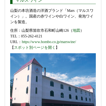
マルスワイン
山梨の本坊酒造の洋酒ブランド「Mars（マルスワ
イン）」。国産の赤ワインや白ワイン、発泡ワイ
ンを製造。
住所：山梨県笛吹市石和町山崎126（
地図
）
TEL：055-262-4121
URL：
https://www.hombo.co.jp/marswine/
【
スポット別ページを開く
】