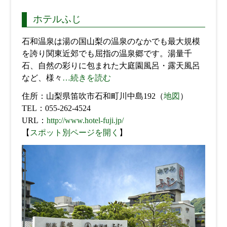
ホテルふじ
石和温泉は湯の国山梨の温泉のなかでも最大規模
を誇り関東近郊でも屈指の温泉郷です。湯量千
石、自然の彩りに包まれた大庭園風呂・露天風呂
など、様々
…続きを読む
住所：山梨県笛吹市石和町川中島192（
地図
）
TEL：055-262-4524
URL：
http://www.hotel-fuji.jp/
【
スポット別ページを開く
】