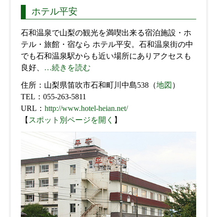
ホテル平安
石和温泉で山梨の観光を満喫出来る宿泊施設・ホ
テル・旅館・宿なら ホテル平安。石和温泉街の中
でも石和温泉駅からも近い場所にありアクセスも
良好、
…続きを読む
住所：山梨県笛吹市石和町川中島538（
地図
）
TEL：055-263-5811
URL：
http://www.hotel-heian.net/
【
スポット別ページを開く
】