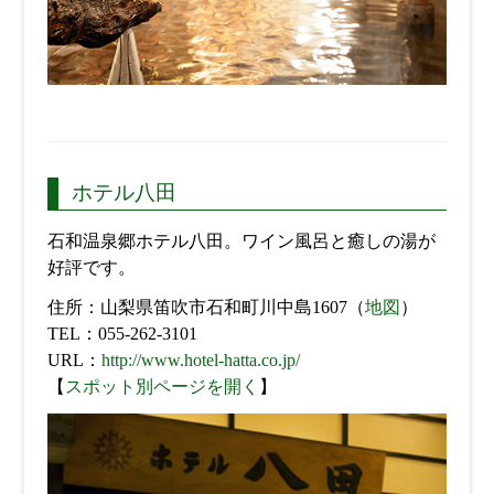
ホテル八田
石和温泉郷ホテル八田。ワイン風呂と癒しの湯が
好評です。
住所：山梨県笛吹市石和町川中島1607（
地図
）
TEL：055-262-3101
URL：
http://www.hotel-hatta.co.jp/
【
スポット別ページを開く
】