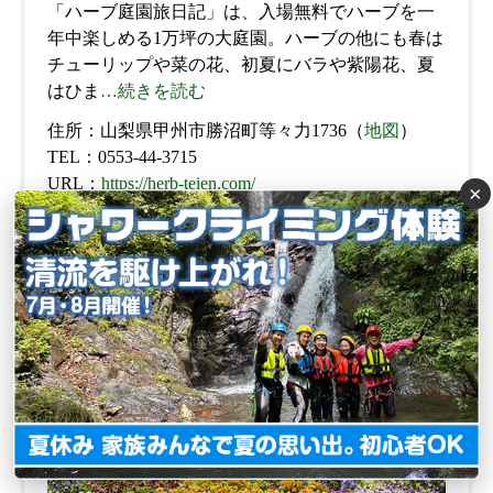
「ハーブ庭園旅日記」は、入場無料でハーブを一
年中楽しめる1万坪の大庭園。ハーブの他にも春は
チューリップや菜の花、初夏にバラや紫陽花、夏
はひま
…続きを読む
住所：山梨県甲州市勝沼町等々力1736（
地図
）
TEL：0553-44-3715
URL：
https://herb-teien.com/
×
【
スポット別ページを開く
】