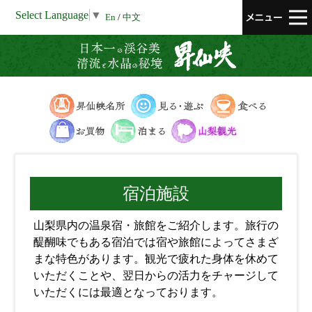
Select Language
▼
En
/
中文
昇仙峡 清流と
昇仙峡の名所
見る・遊ぶ
食べる
お買い物
泊まる
山梨県の観光
宿泊施設
山梨県内の温泉宿・旅館をご紹介します。旅行の
醍醐味でもある宿泊では宿や旅館によってさまざ
まな特色があります。観光で疲れた身体を休めて
いただくことや、翌日からの活力をチャージして
いただくには最適となっております。