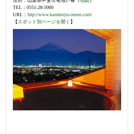
住所：山梨県甲斐市竜地17番（
地図
）
TEL：0551-28-5000
URL：
http://www.kaminoyu-onsen.com/
【
スポット別ページを開く
】