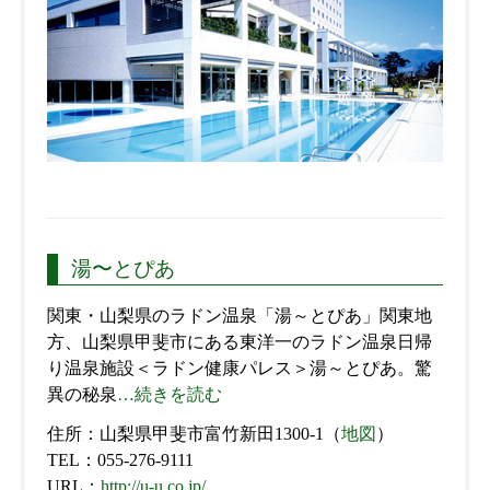
湯〜とぴあ
関東・山梨県のラドン温泉「湯～とぴあ」関東地
方、山梨県甲斐市にある東洋一のラドン温泉日帰
り温泉施設＜ラドン健康パレス＞湯～とぴあ。驚
異の秘泉
…続きを読む
住所：山梨県甲斐市富竹新田1300-1（
地図
）
TEL：055-276-9111
URL：
http://u-u.co.jp/