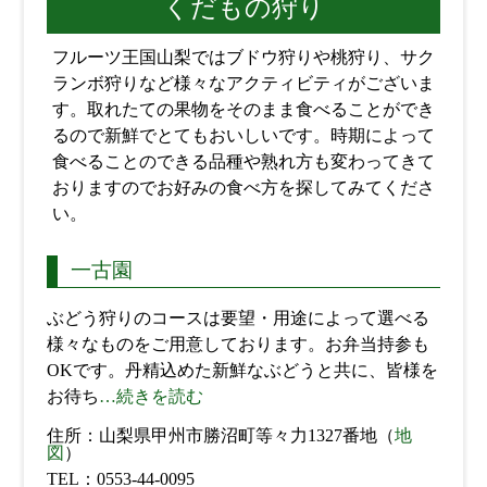
くだもの狩り
フルーツ王国山梨ではブドウ狩りや桃狩り、サク
ランボ狩りなど様々なアクティビティがございま
す。取れたての果物をそのまま食べることができ
るので新鮮でとてもおいしいです。時期によって
食べることのできる品種や熟れ方も変わってきて
おりますのでお好みの食べ方を探してみてくださ
い。
一古園
ぶどう狩りのコースは要望・用途によって選べる
様々なものをご用意しております。お弁当持参も
OKです。丹精込めた新鮮なぶどうと共に、皆様を
お待ち
…続きを読む
住所：山梨県甲州市勝沼町等々力1327番地（
地
図
）
TEL：0553-44-0095