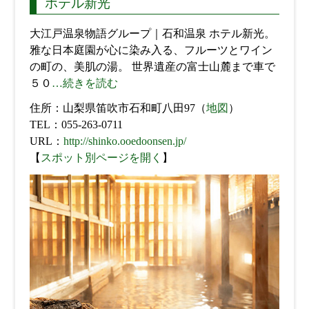
ホテル新光
大江戸温泉物語グループ｜石和温泉 ホテル新光。
雅な日本庭園が心に染み入る、フルーツとワイン
の町の、美肌の湯。 世界遺産の富士山麓まで車で
５０
…続きを読む
住所：山梨県笛吹市石和町八田97（
地図
）
TEL：055-263-0711
URL：
http://shinko.ooedoonsen.jp/
【
スポット別ページを開く
】