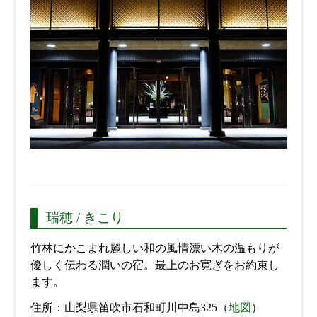
瑞穂 / きこり
竹林にかこまれ麗しい和の風情漂い木の温もりが
優しく伝わる潤いの宿。最上のお寛ぎをお約束し
ます。
住所：山梨県笛吹市石和町川中島325（
地図
）