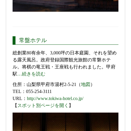
常盤ホテル
総創業80有余年、3,000坪の日本庭園、それを望め
る露天風呂。政府登録国際観光旅館の常磐ホテ
ル。将棋の竜王戦・王座戦も行われました。甲府
駅
…続きを読む
住所：山梨県甲府市湯村2-5-21（
地図
）
TEL：055-254-3111
URL：
http://www.tokiwa-hotel.co.jp/
【
スポット別ページを開く
】