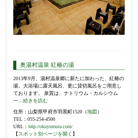
奥湯村温泉 紅椿の湯
2013年9月、湯村温泉郷に新たに加わった、紅椿の
湯。大浴場に露天風呂、更に貸切風呂をご用意し
ております。 泉質は、ナトリウム・カルシウム
一
…続きを読む
住所：山梨県甲府市羽黒町1520（
地図
）
TEL：055-254-4500
URL：
http://okuyumura.com/
【
スポット別ページを開く
】