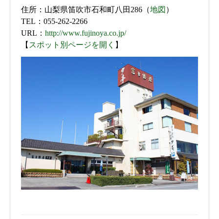
住所：山梨県笛吹市石和町八田286（
地図
）
TEL：055-262-2266
URL：
http://www.fujinoya.co.jp/
【
スポット別ページを開く
】