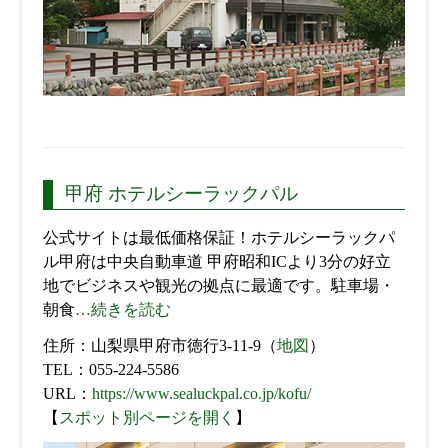
甲府 ホテルシーラックパル
公式サイトは最低価格保証！ホテルシーラックパ
ル甲府は中央自動車道 甲府昭和ICより3分の好立
地でビジネスや観光の拠点に最適です。駐車場・
朝食
…続きを読む
住所：山梨県甲府市徳行3-11-9（
地図
）
TEL：055-224-5586
URL：
https://www.sealuckpal.co.jp/kofu/
【
スポット別ページを開く
】