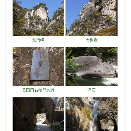
覚円峰
天狗岩
長田円右衛門の碑
浮石