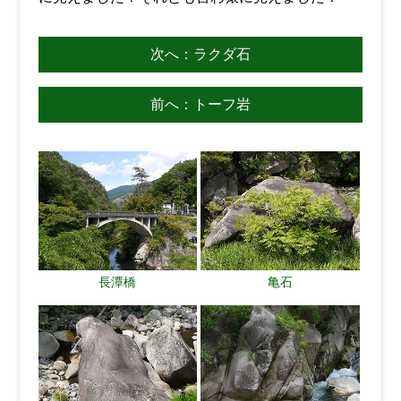
次へ：ラクダ石
前へ：トーフ岩
長潭橋
亀石