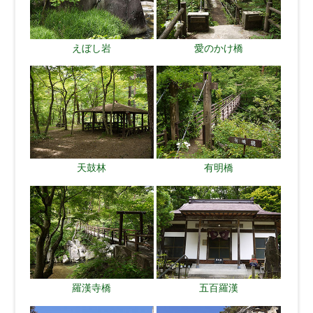
えぼし岩
愛のかけ橋
天鼓林
有明橋
羅漢寺橋
五百羅漢