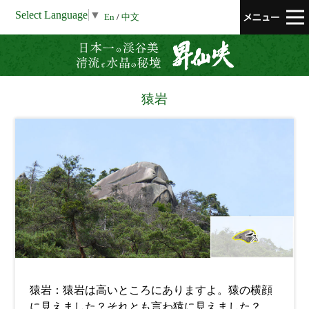
Select Language
▼
En
/
中文
昇仙峡 清流と
猿岩
猿岩：猿岩は高いところにありますよ。猿の横顔
に見えました？それとも言わ猿に見えました？