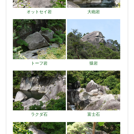
オットセイ岩
大砲岩
トーフ岩
猿岩
ラクダ石
富士石