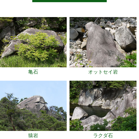
亀石
オットセイ岩
猿岩
ラクダ石