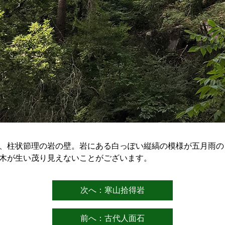
、柱状節理の岩の壁。岩にある白っぽい縦縞の模様が五月雨の
木が生い茂り見えないことがございます。
次へ：寒山拾得岩
前へ：古代人面石