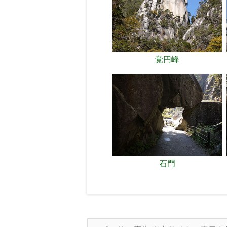
覚円峰
石門