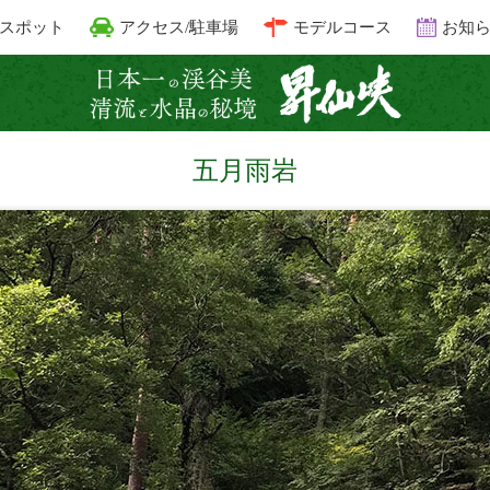
スポット
アクセス/駐車場
モデルコース
お知
昇仙峡 清
五月雨岩