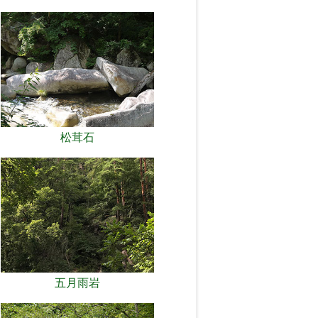
松茸石
五月雨岩