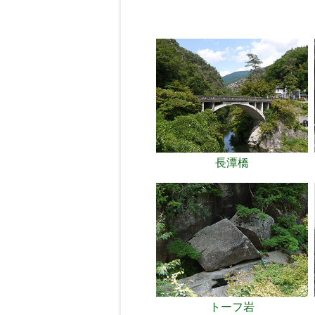
長潭橋
トーフ岩