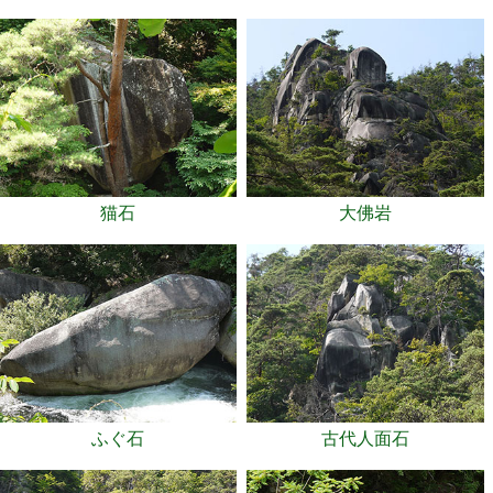
猫石
大佛岩
ふぐ石
古代人面石