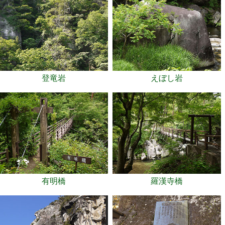
登竜岩
えぼし岩
有明橋
羅漢寺橋