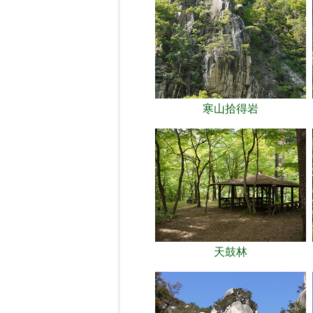
寒山拾得岩
天鼓林