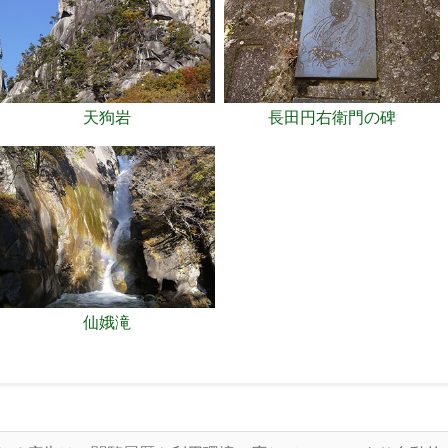
天狗岩
長田円右衛門の碑
仙娥滝