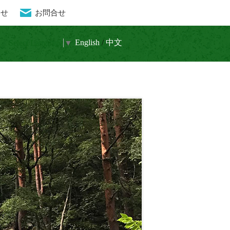
らせ
お問合せ
流と水晶 癒しの秘境
En
glish
/
中文
Select Language
▼