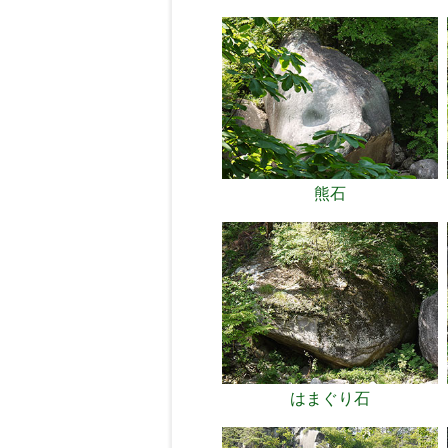
熊石
はまぐり石