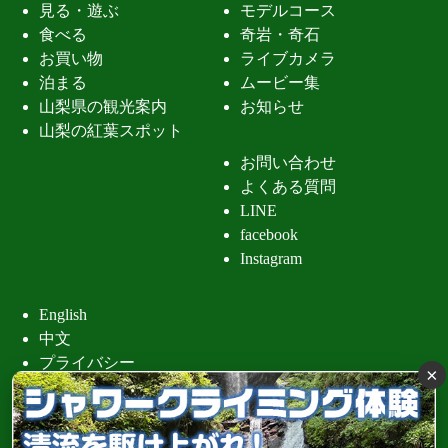
見る・遊ぶ
モデルコース
食べる
奇岩・奇石
お買い物
ライブカメラ
泊まる
ムービー集
山梨県の観光案内
お知らせ
山梨の紅葉スポット
お問い合わせ
よくある質問
LINE
facebook
Instagram
English
中文
プライバシー
×
昇仙峡 清