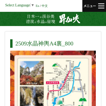
Select Language
▼
En
/
中文
昇仙峡 清流と
2509水晶神輿A4裏_800