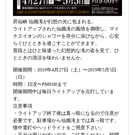
昇仙峡 仙娥滝が幻想の光に包まれる。
ライトアップされた仙娥滝の風情を満喫し、マイ
ナスイオンのシャワーを存分に浴びながら、心安
らぐひとときを過ごすことができます。
普段とはひと味違った幻想的な滝の姿を見て、ひ
とときの清涼を味わいませんか。
開催期間：2019年4月27日（土）〜2019年5月5日
（日）
時間：日没〜PM9:00まで
開催期間中は毎日ライトアップを点灯していま
す。
注意事項
・ライトアップ終了後は真っ暗になるので注意が
必要です。駐車場から仙娥滝までは真っ暗です。
懐中電灯やヘッドライトをご用意下さい。
・足元は滑りやすいので、ご注意ください。時間