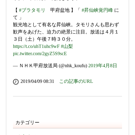
【
#ブラタモリ
甲府盆地 】「
#昇仙峡覚円峰
に
て 」
観光地として有名な昇仙峡。タモリさんも思わず
歓声をあげた、迫力の絶景に注目。放送は４月１
３日（土）午後７時３０分。
https://t.co/uhT1uhc9wF
#山梨
pic.twitter.com/2gyZ5S9scE
— ＮＨＫ甲府放送局 (@nhk_koufu)
2019年4月8日
2019/04/09 08:31
この記事のURL
カテゴリー