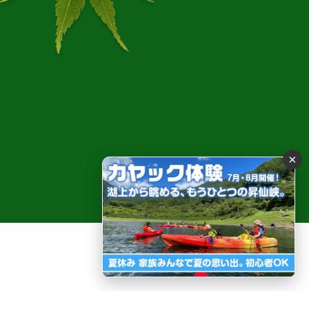
流と水晶 癒しの秘境
×