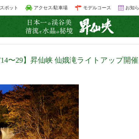
スポット
アクセス/駐車場
モデルコース
お知
昇仙峡 清
11/14〜29】昇仙峡 仙娥滝ライトアップ開催