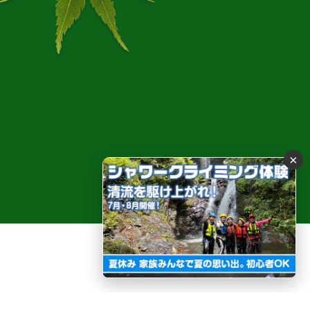
流と水晶 癒しの秘境
×