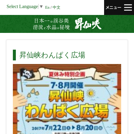
Select Language
▼
En
/
中文
昇仙峡 清流と
昇仙峡わんぱく広場