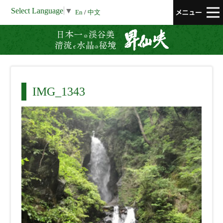
Select Language
▼
En
/
中文
昇仙峡 清流と
IMG_1343