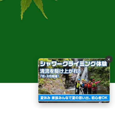
流と水晶 癒しの秘境
×