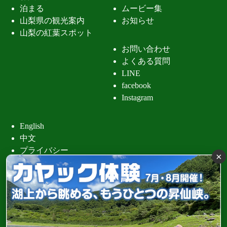
泊まる
ムービー集
山梨県の観光案内
お知らせ
山梨の紅葉スポット
お問い合わせ
よくある質問
LINE
facebook
Instagram
English
中文
プライバシー
×
昇仙峡 清
Copyright (C) 昇仙峡観光協会 All Rights Reserved.