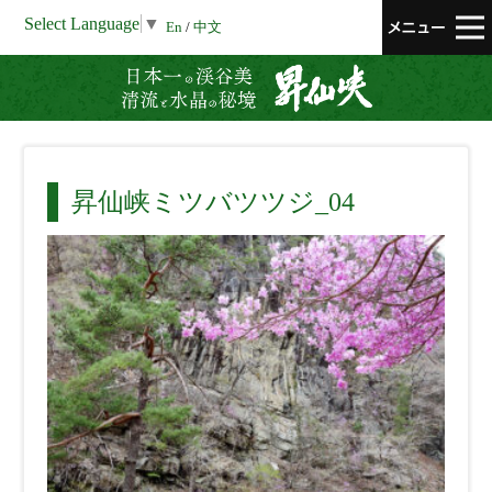
Select Language
▼
En
/
中文
昇仙峡 清流と
昇仙峡ミツバツツジ_04